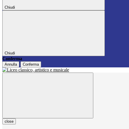
Chiudi
Chiudi
Conferma
Annulla
Conferma
close