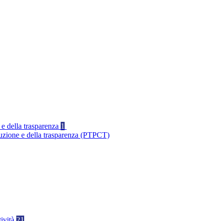
 e della trasparenza
1
ruzione e della trasparenza (PTPCT)
tività
21