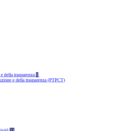
 e della trasparenza
1
ruzione e della trasparenza (PTPCT)
tività
21