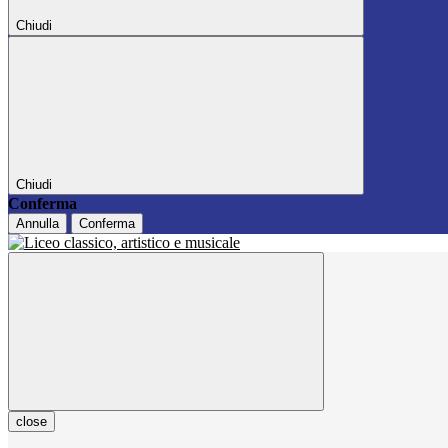
Chiudi
Chiudi
Conferma
Annulla
Conferma
close