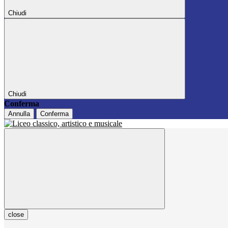
Chiudi
Chiudi
Conferma
Annulla
Conferma
close