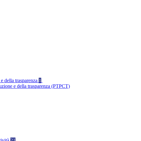
 e della trasparenza
1
ruzione e della trasparenza (PTPCT)
tività
21