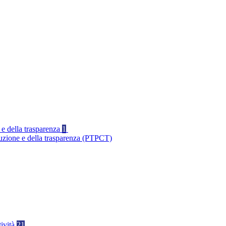
 e della trasparenza
1
ruzione e della trasparenza (PTPCT)
tività
21