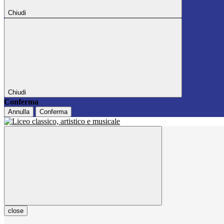
Chiudi
Chiudi
Conferma
Annulla
Conferma
close